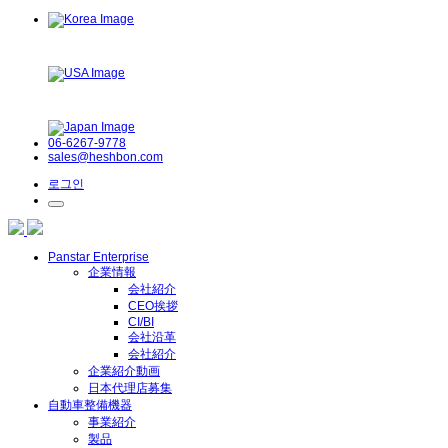
理
店
募
集
06-6267-9778
sales@heshbon.com
로그인
株
式
Panstar Enterprise
会
企業情報
社
会社紹介
CEO挨拶
ヘ
CI/BI
会社沿革
ス
会社紹介
ボ
企業紹介動画
日本代理店募集
ン
自動車整備機器
事業紹介
で
製品