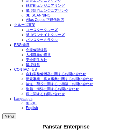
新造エンジニアリング
ー
既存船エンジニアリング
ク
環境対応エンジニアリング
3D SCANNING
拡
Atlas Copco 正規代理店
クルーズ事業
大
コースタークルーズ
釜山ワンナイトクルーズ
の
パンスターミラクル
た
ESG 経営
企業倫理経営
め
人権尊重の経営
、
安全衛生方針
環境経営
当
CONTACT US
自動車整備機器に関するお問い合わせ
社
新規事業・将来事業に関するお問い合わせ
輸送・荷役に関するご相談・お問い合わせ
製
造船・海洋に関するお問い合わせ
品
IRに関するお問い合わせ
Languages
の
한국어
English
販
Menu
売
代
Panstar Enterprise