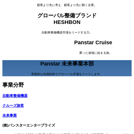
理
顧客より先に考え、顧客より先に動く企業。
店
グローバル整備ブランド
お
HESHBON
よ
自動車整備機器市場をリードする力。
び
Panstar Cruise
ビ
ジ
乗った途端に始まる旅。
ネ
Panstar 未来事業本部
ス
革新的な先端技術でグローバル市場をリードします。
パ
事業分野
ー
ト
自動車整備機器
ナ
クルーズ旅客
ー
未来事業
を
(株)パンスターエンタープライズ
募