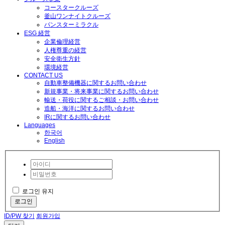
イ
コースタークルーズ
釜山ワンナイトクルーズ
メ
パンスターミラクル
ン
ESG 経営
企業倫理経営
ト
人権尊重の経営
/
安全衛生方針
環境経営
タ
CONTACT US
イ
自動車整備機器に関するお問い合わせ
新規事業・将来事業に関するお問い合わせ
ヤ
輸送・荷役に関するご相談・お問い合わせ
サ
造船・海洋に関するお問い合わせ
IRに関するお問い合わせ
ー
Languages
한국어
ビ
English
ス
機
器
/
로그인 유지
自
로그인
動
ID/PW 찾기
회원가입
車