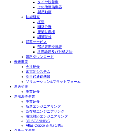
タイヤ脱着機
ト
その他整備機器
（
製品動画
技術研究
2
概要
柱
開発分野
産業財産権
/
認証現状
4
顧客サービス
部品定期交換表
柱
故障診断及び対処方法
/
資料ダウンロード
未来事業
シ
会社紹介
ザ
蓄電池システム
次世代通信機器
ー
ソリューション&プラットフォーム
）
運送荷役
ホ
事業紹介
造船海洋事業
イ
事業紹介
ー
新造エンジニアリング
既存船エンジニアリング
ル
環境対応エンジニアリング
ア
3D SCANNING
Atlas Copco 正規代理店
ラ
クルーズ事業