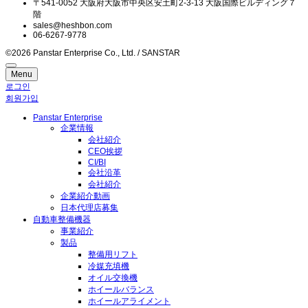
〒541-0052 大阪府大阪市中央区安土町2-3-13 大阪国際ビルディング７
集
階
し
sales@heshbon.com
06-6267-9778
て
©2026 Panstar Enterprise Co., Ltd. / SANSTAR
お
Menu
り
로그인
회원가입
ま
Panstar Enterprise
す
企業情報
会社紹介
。
CEO挨拶
CI/BI
会社沿革
取
会社紹介
企業紹介動画
扱
日本代理店募集
製
自動車整備機器
品
事業紹介
製品
カ
整備用リフト
ー
冷媒充填機
オイル交換機
リ
ホイールバランス
フ
ホイールアライメント